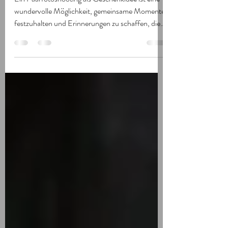
das perfekte Geschenk um
Ein Paarfotoshooting als Geschenkidee ist eine
wundervolle Möglichkeit, gemeinsame Momente
festzuhalten und Erinnerungen zu schaffen, die
ein Leben lang halten. Ob zum Jahrestag,
Geburtstag oder einfach so – ein Fotoshooting
bringt euch als Paar näher zusammen und
schenkt euch einzigartige Bilder voller
Emotionen. In diesem Beitrag erzähle ich euch,
wie ihr diese Geschenkidee ganz einfach
umsetzen könnt, worauf ihr achten solltet und
wie ihr das Shooting zu einem unvergesslic