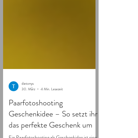
dietonys
30. März
4 Min. Lesezeit
Paarfotoshooting
Geschenkidee – So setzt ihr