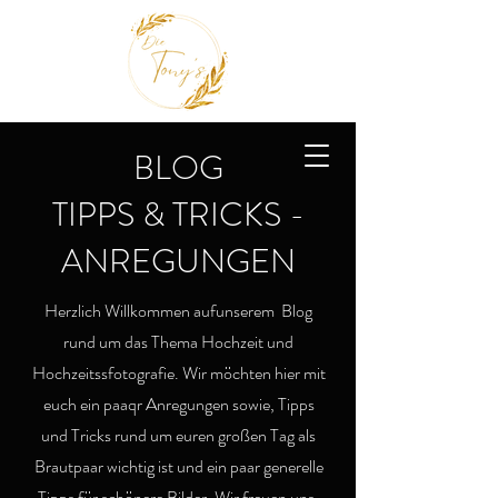
BLOG
TIPPS & TRICKS -
ANREGUNGEN
Herzlich Willkommen aufunserem Blog
rund um das Thema Hochzeit und
Hochzeitssfotografie. Wir möchten hier mit
euch ein paaqr Anregungen sowie, Tipps
und Tricks rund um euren großen Tag als
Brautpaar wichtig ist und ein paar generelle
Tipps für schönere Bilder. Wir freuen uns,