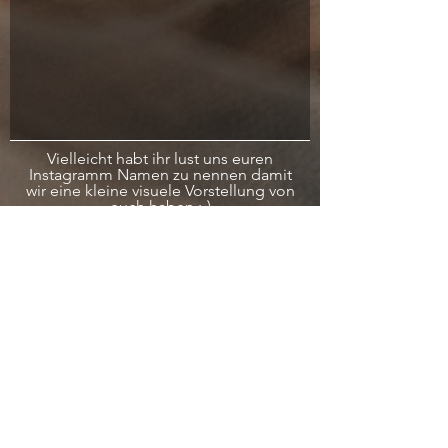
Vielleicht habt ihr lust uns euren
Instagramm Namen zu nennen damit
wir eine kleine visuele Vorstellung von
euch haben :-)
Ich habe die
Datenschutzerklärung zur
Kenntnis genommen.
Absenden
DIE TONYS