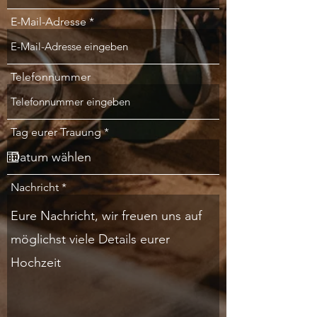
E-Mail-Adresse
Telefonnummer
r
Tag eurer Trauung
*
e
q
u
i
Nachricht
r
e
d